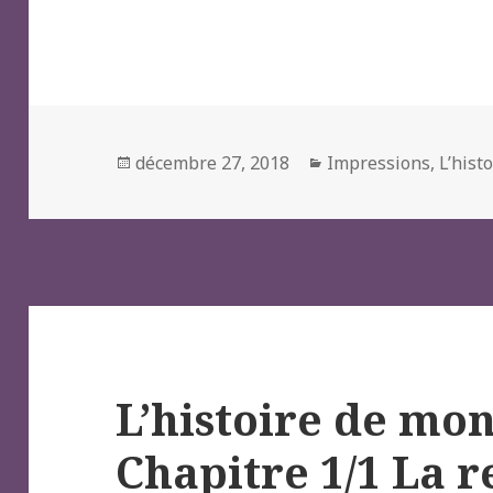
Posted
Categories
décembre 27, 2018
Impressions
,
L’hist
on
L’histoire de mo
Chapitre 1/1 La 