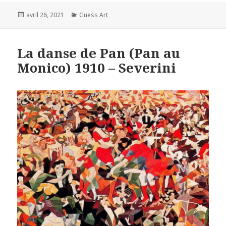
Posted
Categories
avril 26, 2021
Guess Art
on
La danse de Pan (Pan au
Monico) 1910 – Severini