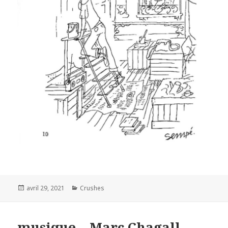
Posted
Categories
avril 29, 2021
Crushes
on
musique – Marc Chagall