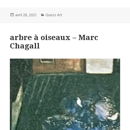
Posted
Categories
avril 28, 2021
Guess Art
on
arbre à oiseaux – Marc
Chagall