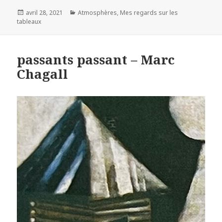
Posted
Categories
avril 28, 2021
Atmosphères
,
Mes regards sur les
on
tableaux
passants passant – Marc
Chagall