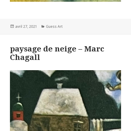
Posted
Categories
avril 27, 2021
Guess Art
on
paysage de neige – Marc
Chagall