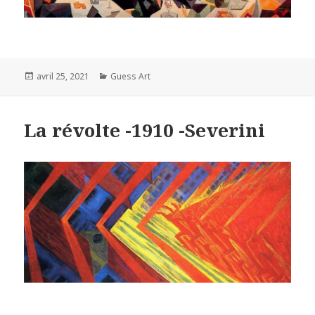
Posted
Categories
avril 25, 2021
Guess Art
on
La révolte -1910 -Severini