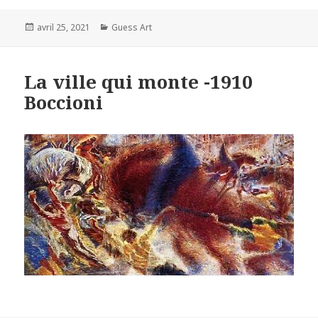
Posted
Categories
avril 25, 2021
Guess Art
on
La ville qui monte -1910
Boccioni