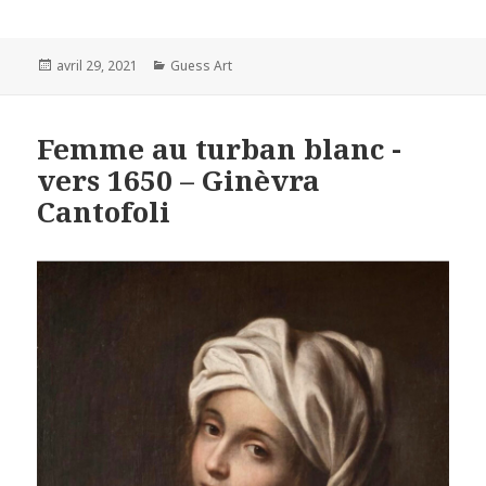
Posted
Categories
avril 29, 2021
Guess Art
on
Femme au turban blanc -
vers 1650 – Ginèvra
Cantofoli