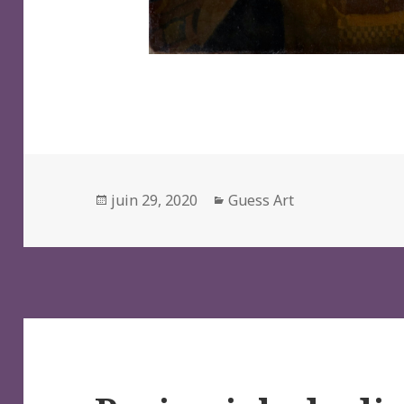
Posted
Categories
juin 29, 2020
Guess Art
on