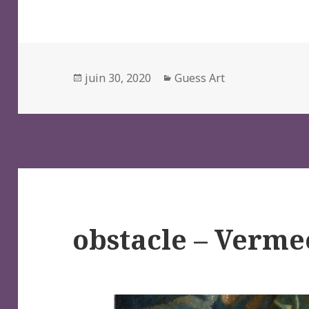
Posted
Categories
juin 30, 2020
Guess Art
on
obstacle – Verme