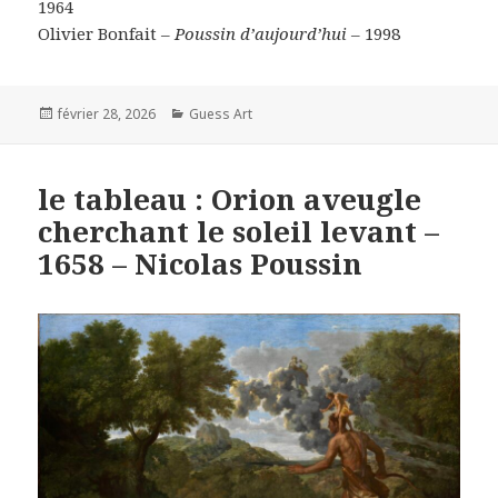
1964
Olivier Bonfait –
Poussin d’aujourd’hui –
1998
Posted
Categories
février 28, 2026
Guess Art
on
le tableau : Orion aveugle
cherchant le soleil levant –
1658 – Nicolas Poussin