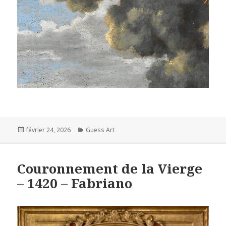
Posted
Categories
février 24, 2026
Guess Art
on
Couronnement de la Vierge
– 1420 – Fabriano