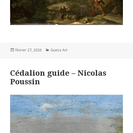
Posted
Categories
février 27, 2026
Guess Art
on
Cédalion guide – Nicolas
Poussin