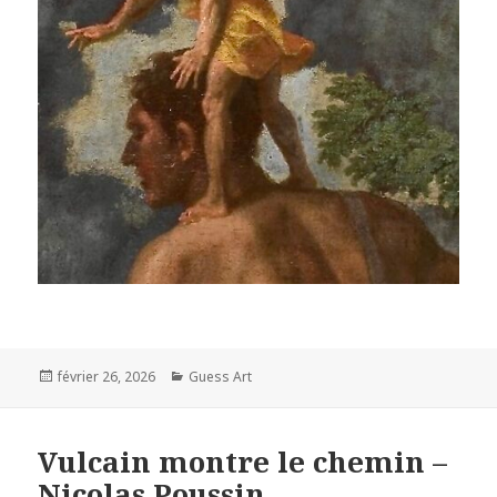
Posted
Categories
février 26, 2026
Guess Art
on
Vulcain montre le chemin –
Nicolas Poussin