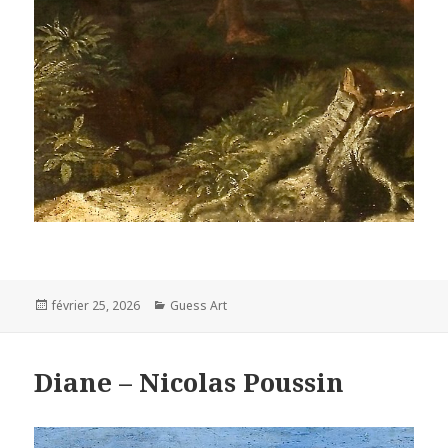
Posted
Categories
février 25, 2026
Guess Art
on
Diane – Nicolas Poussin