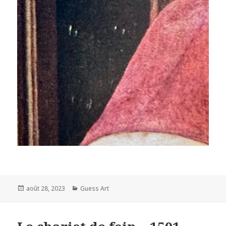
Posted
Categories
août 28, 2023
Guess Art
on