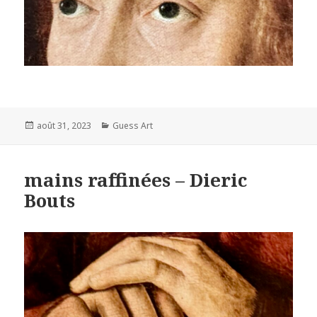
Posted
Categories
août 31, 2023
Guess Art
on
mains raffinées – Dieric
Bouts