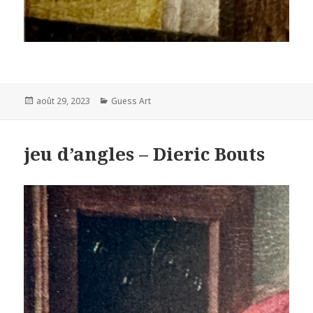
Posted
Categories
août 29, 2023
Guess Art
on
jeu d’angles – Dieric Bouts