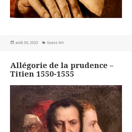
Posted
Categories
août 30, 2023
Guess Art
on
Allégorie de la prudence –
Titien 1550-1555