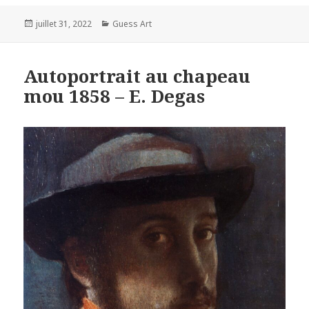
Posted
Categories
juillet 31, 2022
Guess Art
on
Autoportrait au chapeau
mou 1858 – E. Degas