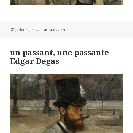
Posted
Categories
juillet 29, 2022
Guess Art
on
un passant, une passante –
Edgar Degas