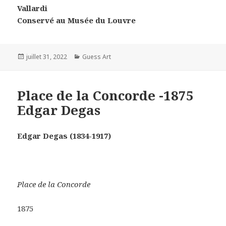
Vallardi
Conservé au Musée du Louvre
Posted
Categories
juillet 31, 2022
Guess Art
on
Place de la Concorde -1875
Edgar Degas
Edgar Degas (1834-1917)
Place de la Concorde
1875