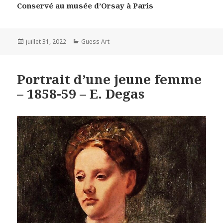
Conservé au musée d’Orsay à Paris
Posted
Categories
juillet 31, 2022
Guess Art
on
Portrait d’une jeune femme
– 1858-59 – E. Degas