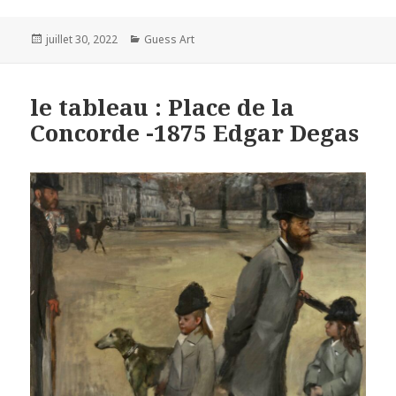
Posted
Categories
juillet 30, 2022
Guess Art
on
le tableau : Place de la
Concorde -1875 Edgar Degas