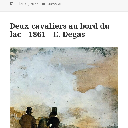
Posted
Categories
juillet 31, 2022
Guess Art
on
Deux cavaliers au bord du
lac – 1861 – E. Degas