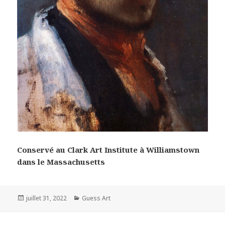
Conservé au Clark Art Institute à Williamstown
dans le Massachusetts
Posted
Categories
juillet 31, 2022
Guess Art
on