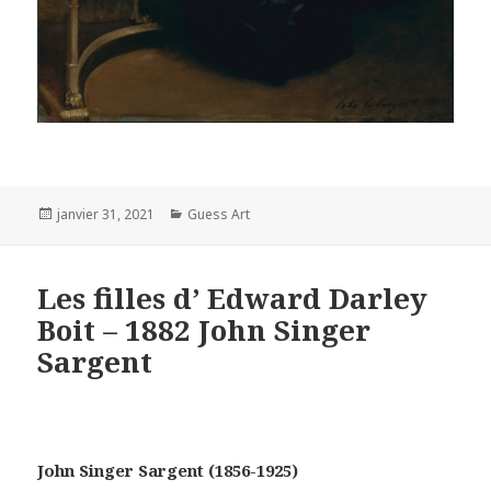
Posted
Categories
janvier 31, 2021
Guess Art
on
Les filles d’ Edward Darley
Boit – 1882 John Singer
Sargent
John Singer Sargent (1856-1925)