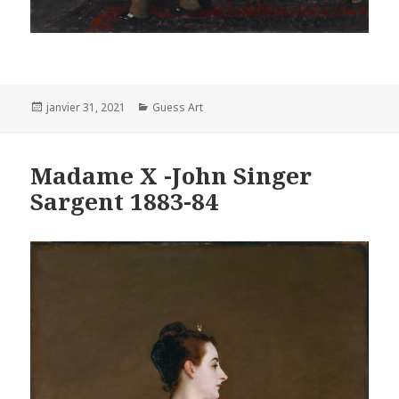
Posted
Categories
janvier 31, 2021
Guess Art
on
Madame X -John Singer
Sargent 1883-84