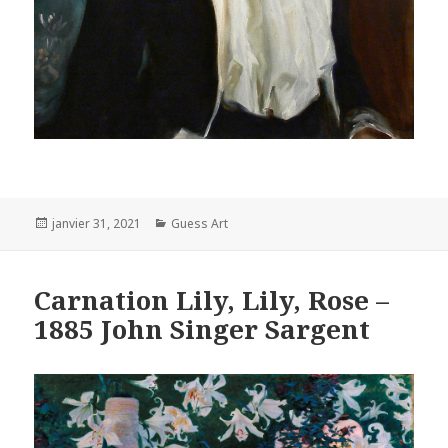
Posted
Categories
janvier 31, 2021
Guess Art
on
Carnation Lily, Lily, Rose –
1885 John Singer Sargent