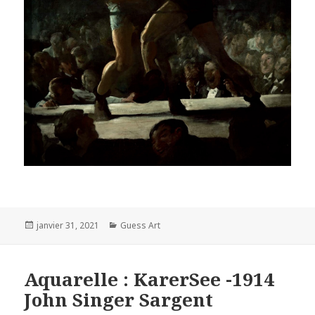
Posted
Categories
janvier 31, 2021
Guess Art
on
Aquarelle : KarerSee -1914
John Singer Sargent