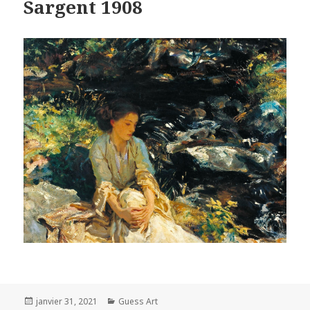
Sargent 1908
Posted
Categories
janvier 31, 2021
Guess Art