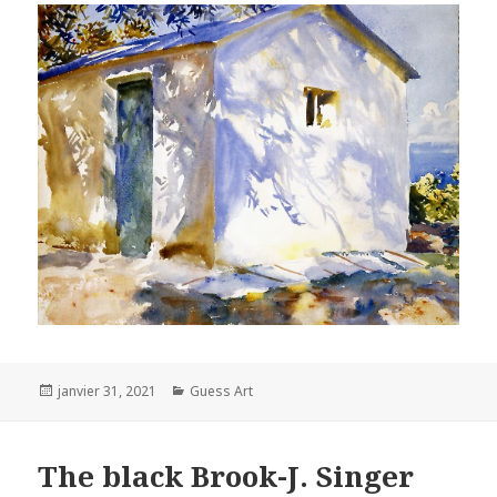
Posted
Categories
janvier 31, 2021
Guess Art
on
The black Brook-J. Singer