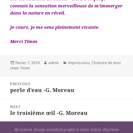
connais la sensation merveilleuse de m’immerger
dans la nature en réveil.
Je cours, je me sens pleinement vivante.
Merci Timm
Posted
Author
Categories
février 7, 2019
admin
Impressions
,
L’histoire de mon
on
chien Timm
Navigation
PREVIOUS
de
perle d’eau -G. Moreau
Previous
l’article
post:
NEXT
le troisième œil -G. Moreau
Next
post:
All content, design and photography is mine unless otherwise