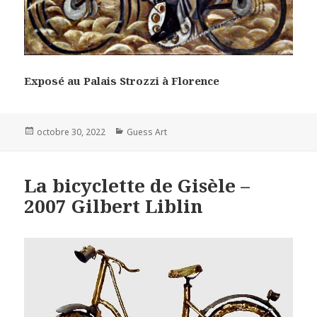
Exposé au Palais Strozzi à Florence
Posted
Categories
octobre 30, 2022
Guess Art
on
La bicyclette de Gisèle –
2007 Gilbert Liblin