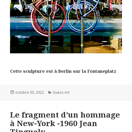
Cette sculpture est à Berlin sur la Fontaneplatz
Posted
Categories
octobre 30, 2022
Guess Art
on
Le fragment d’un hommage
à New-York -1960 Jean
Tinguely