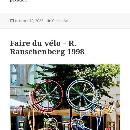
Posted
Categories
octobre 30, 2022
Guess Art
on
Faire du vélo – R.
Rauschenberg 1998