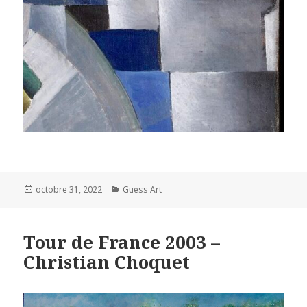
Posted
Categories
octobre 31, 2022
Guess Art
on
Tour de France 2003 –
Christian Choquet