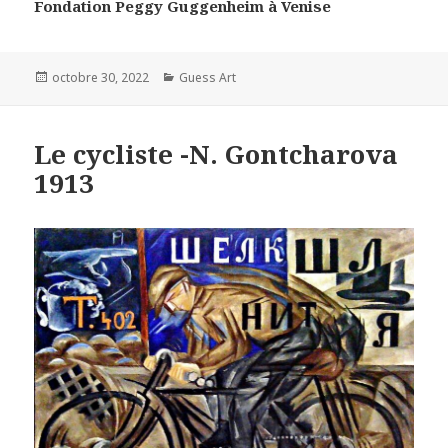
Fondation Peggy Guggenheim à Venise
Posted
Categories
octobre 30, 2022
Guess Art
on
Le cycliste -N. Gontcharova
1913