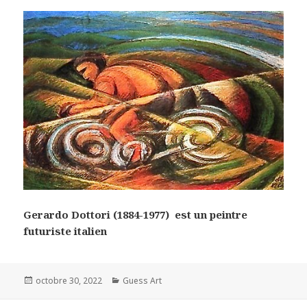
Gerardo Dottori (1884-1977) est un peintre
futuriste italien
Posted
Categories
octobre 30, 2022
Guess Art
on