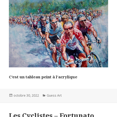
C’est un tableau peint à l’acrylique
Posted
Categories
octobre 30, 2022
Guess Art
on
Les Cyclistes – Fortunato