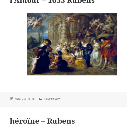
l’Amour – 1633 Rubens
Posted
Categories
mai 29, 2020
Guess Art
on
héroïne – Rubens