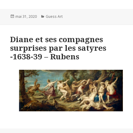
Posted
Categories
mai 31, 2020
Guess Art
on
Diane et ses compagnes
surprises par les satyres
-1638-39 – Rubens