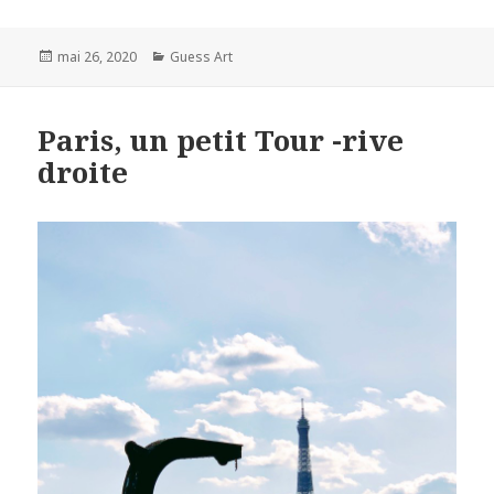
Posted
Categories
mai 26, 2020
Guess Art
on
Paris, un petit Tour -rive
droite