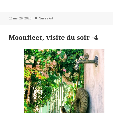
Posted
Categories
mai 28, 2020
Guess Art
on
Moonfleet, visite du soir -4