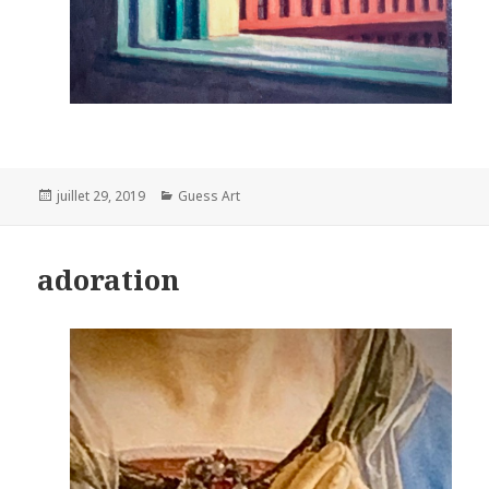
Posted
Categories
juillet 29, 2019
Guess Art
on
adoration