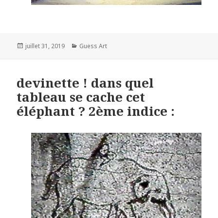
Posted
Categories
juillet 31, 2019
Guess Art
on
devinette ! dans quel
tableau se cache cet
éléphant ? 2ème indice :