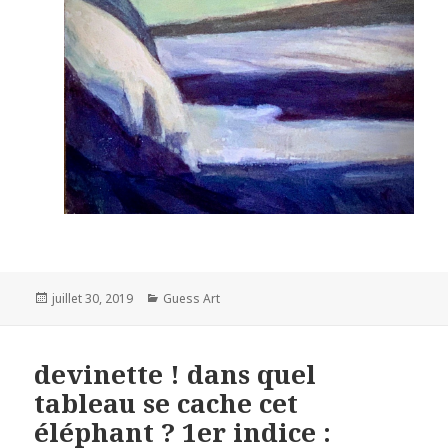
Posted
Categories
juillet 30, 2019
Guess Art
on
devinette ! dans quel
tableau se cache cet
éléphant ? 1er indice :