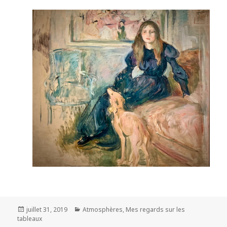
Posted
Categories
juillet 31, 2019
Atmosphères
,
Mes regards sur les
on
tableaux