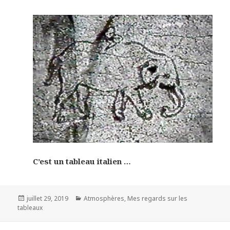
C’est un tableau italien …
Posted
Categories
juillet 29, 2019
Atmosphères
,
Mes regards sur les
on
tableaux