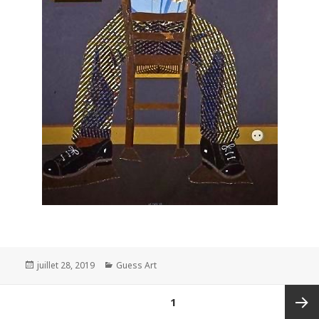
Posted
Categories
juillet 28, 2019
Guess Art
on
Pagination
PAGE
1
des