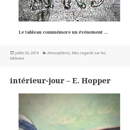
Le tableau commémore un événement …
Posted
Categories
juillet 30, 2019
Atmosphères
,
Mes regards sur les
on
tableaux
intérieur-jour – E. Hopper