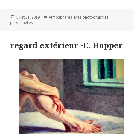
Posted
Categories
juillet 31, 2019
Atmosphères
,
Mes photographies
on
personnelles
regard extérieur -E. Hopper