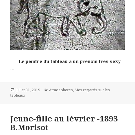
Le peintre du tableau a un prénom très sexy
…
Posted
Categories
juillet 31, 2019
Atmosphères
,
Mes regards sur les
on
tableaux
Jeune-fille au lévrier -1893
B.Morisot