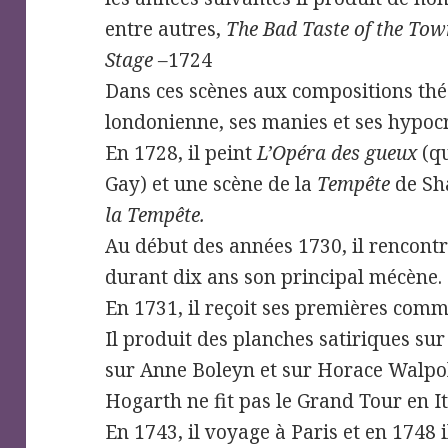
entre autres,
The Bad Taste of the To
Stage –
1724
Dans ces scènes aux compositions théâ
londonienne, ses manies et ses hypocr
En 1728, il peint
L’Opéra des gueux
(q
Gay) et une scène de la
Tempête
de Sh
la Tempête.
Au début des années 1730, il rencon
durant dix ans son principal mécène.
En 1731, il reçoit ses premières com
Il produit des planches satiriques sur 
sur Anne Boleyn et sur Horace Walpo
Hogarth ne fit pas le Grand Tour en It
En 1743, il voyage à Paris et en 1748 