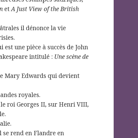
wn
et
A Just View of the British
trales il dénonce la vie
isies.
ui est une pièce à succès de John
akespeare intitulé :
Une scène de
tre Mary Edwards qui devient
mandes royales.
le roi Georges II, sur Henri VIII,
le.
alie.
il se rend en Flandre en