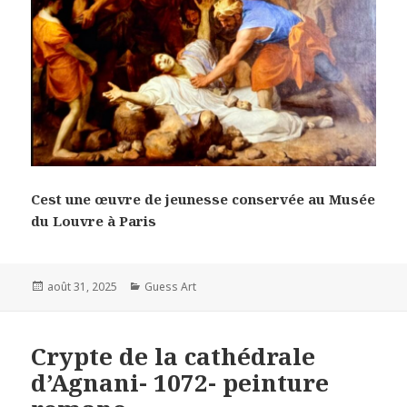
Cest une œuvre de jeunesse conservée au Musée
du Louvre à Paris
Posted
Categories
août 31, 2025
Guess Art
on
Crypte de la cathédrale
d’Agnani- 1072- peinture