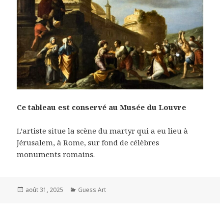
Ce tableau est conservé au Musée du Louvre
L’artiste situe la scène du martyr qui a eu lieu à
Jérusalem, à Rome, sur fond de célèbres
monuments romains.
Posted
Categories
août 31, 2025
Guess Art
on