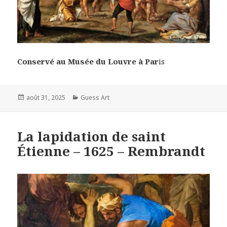
Conservé au Musée du Louvre à Par
is
Posted
Categories
août 31, 2025
Guess Art
on
La lapidation de saint
Étienne – 1625 – Rembrandt