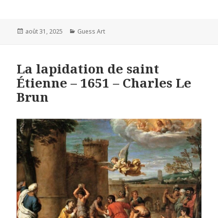
Posted
Categories
août 31, 2025
Guess Art
on
La lapidation de saint
Étienne – 1651 – Charles Le
Brun