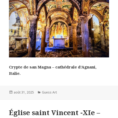
Crypte de san Magna – cathédrale d’Agnani,
Italie.
Posted
Categories
août 31, 2025
Guess Art
on
Église saint Vincent -XIe –