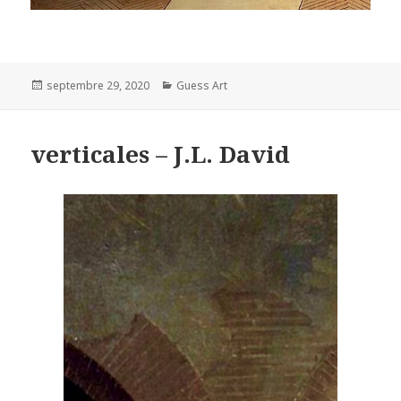
Posted
Categories
septembre 29, 2020
Guess Art
on
verticales – J.L. David