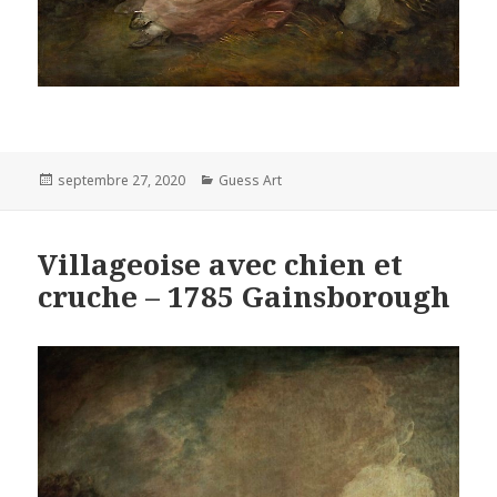
Posted
Categories
septembre 27, 2020
Guess Art
on
Villageoise avec chien et
cruche – 1785 Gainsborough