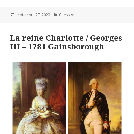
Posted
Categories
septembre 27, 2020
Guess Art
on
La reine Charlotte / Georges
III – 1781 Gainsborough