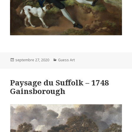
Posted
Categories
septembre 27, 2020
Guess Art
on
Paysage du Suffolk – 1748
Gainsborough