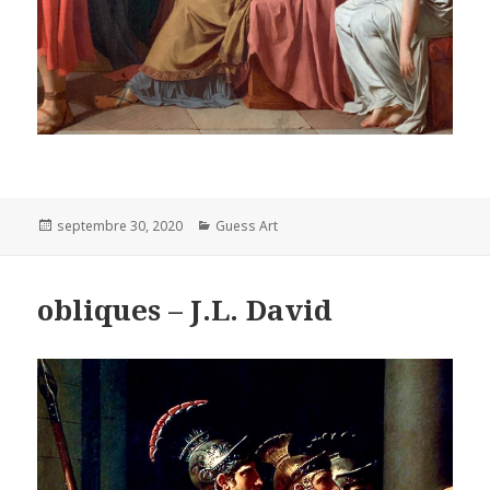
Posted
Categories
septembre 30, 2020
Guess Art
on
obliques – J.L. David