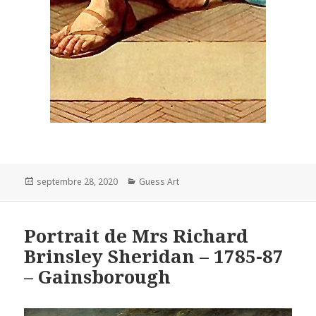
Posted
Categories
septembre 28, 2020
Guess Art
on
Portrait de Mrs Richard
Brinsley Sheridan – 1785-87
– Gainsborough