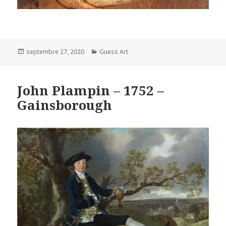
Posted
Categories
septembre 27, 2020
Guess Art
on
John Plampin – 1752 –
Gainsborough