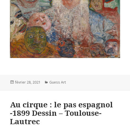
Posted
Categories
février 28, 2021
Guess Art
on
Au cirque : le pas espagnol
-1899 Dessin – Toulouse-
Lautrec