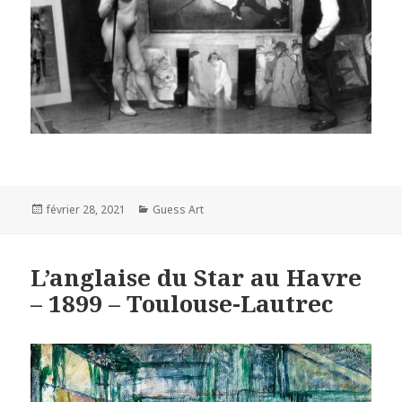
Posted
Categories
février 28, 2021
Guess Art
on
L’anglaise du Star au Havre
– 1899 – Toulouse-Lautrec