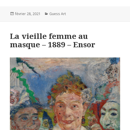
Posted
Categories
février 28, 2021
Guess Art
on
La vieille femme au
masque – 1889 – Ensor