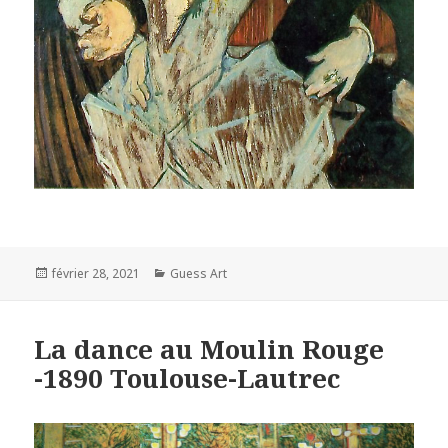
Posted
Categories
février 28, 2021
Guess Art
on
La dance au Moulin Rouge
-1890 Toulouse-Lautrec