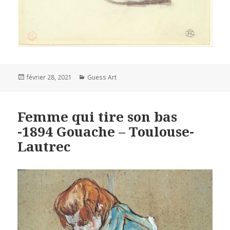
Posted
Categories
février 28, 2021
Guess Art
on
Femme qui tire son bas
-1894 Gouache – Toulouse-
Lautrec