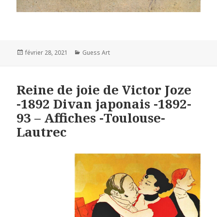
Posted
Categories
février 28, 2021
Guess Art
on
Reine de joie de Victor Joze
-1892 Divan japonais -1892-
93 – Affiches -Toulouse-
Lautrec