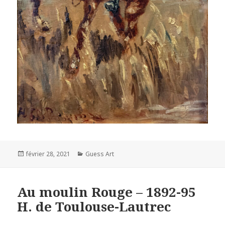
Posted
Categories
février 28, 2021
Guess Art
on
Au moulin Rouge – 1892-95
H. de Toulouse-Lautrec