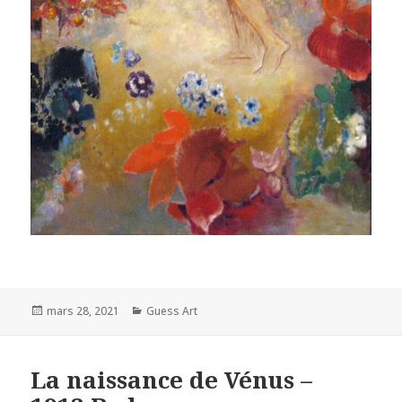
Posted
Categories
mars 28, 2021
Guess Art
on
La naissance de Vénus –