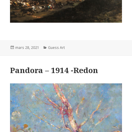
Posted
Categories
mars 28, 2021
Guess Art
on
Pandora – 1914 -Redon