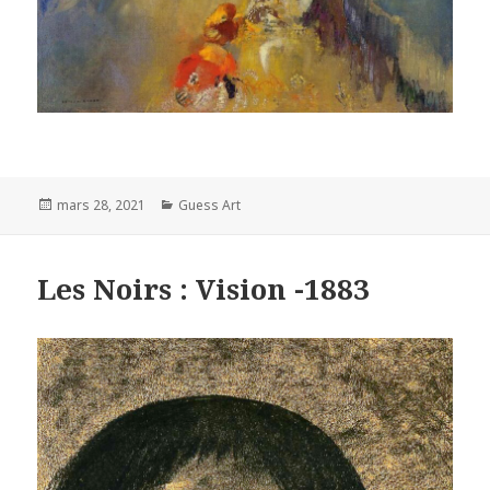
Posted
Categories
mars 28, 2021
Guess Art
on
Les Noirs : Vision -1883