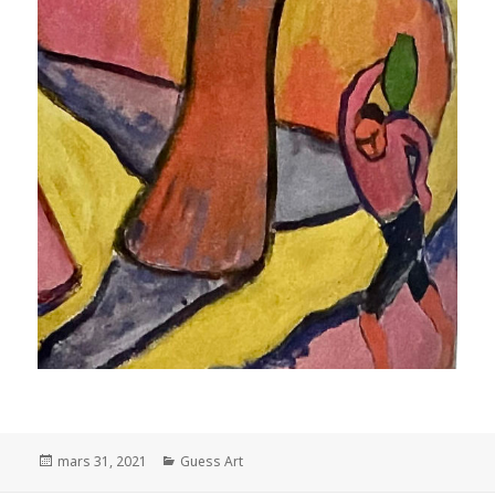
Posted
Categories
mars 31, 2021
Guess Art
on