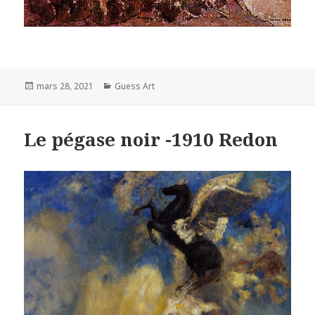
Posted
Categories
mars 28, 2021
Guess Art
on
Le pégase noir -1910 Redon