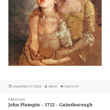
Posted
Author
Categories
septembre 27, 2020
admin
Guess Art
on
Navigation
PREVIOUS
de
John Plampin – 1752 – Gainsborough
Previous
l’article