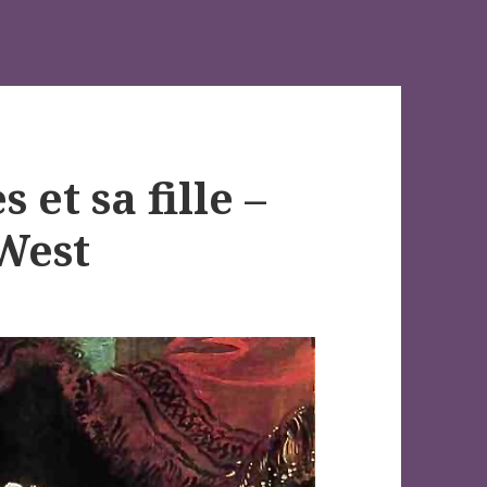
et sa fille –
West