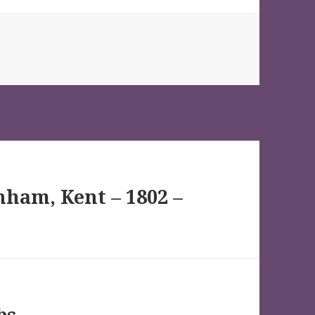
nham, Kent – 1802 –
bs