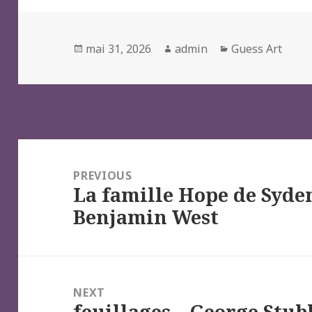
Posted
Author
Categories
mai 31, 2026
admin
Guess Art
on
Navigation
de
PREVIOUS
La famille Hope de Syde
l’article
Previous
Benjamin West
post:
NEXT
feuillages – George Stub
Next