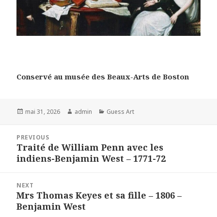
Conservé au musée des Beaux-Arts de Boston
Posted
Author
Categories
mai 31, 2026
admin
Guess Art
on
Navigation
PREVIOUS
de
Traité de William Penn avec les
Previous
l’article
indiens-Benjamin West – 1771-72
post:
NEXT
Mrs Thomas Keyes et sa fille – 1806 –
Next
Benjamin West
post: