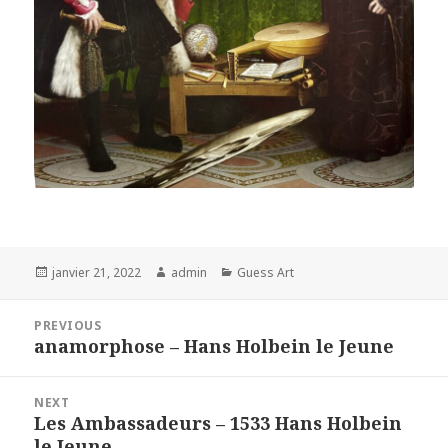
Posted
Author
Categories
janvier 21, 2022
admin
Guess Art
on
Navigation
PREVIOUS
de
anamorphose – Hans Holbein le Jeune
Previous
l’article
post:
NEXT
Les Ambassadeurs – 1533 Hans Holbein
Next
le Jeune
post: