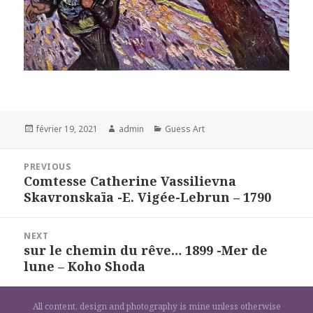
Posted
Author
Categories
février 19, 2021
admin
Guess Art
on
Navigation
PREVIOUS
de
Comtesse Catherine Vassilievna
Previous
l’article
Skavronskaïa -E. Vigée-Lebrun – 1790
post:
NEXT
sur le chemin du rêve… 1899 -Mer de
Next
lune – Koho Shoda
post:
All content, design and photography is mine unless otherwise