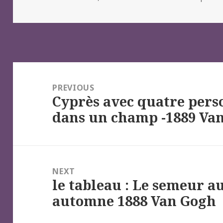
on
Navigation
de
PREVIOUS
Cyprès avec quatre pers
l’article
Previous
dans un champ -1889 Va
post:
NEXT
le tableau : Le semeur au
Next
automne 1888 Van Gogh
post: