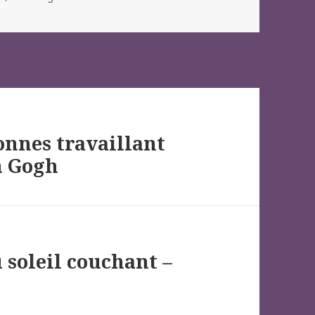
onnes travaillant
n Gogh
 soleil couchant –