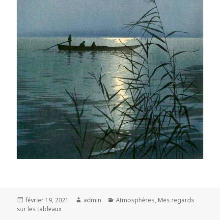
Posted
Author
Categories
février 19, 2021
admin
Atmosphères
,
Mes regards
on
sur les tableaux