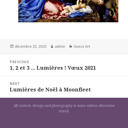
Posted
Author
Categories
décembre 25, 2020
admin
Guess Art
on
Navigation
PREVIOUS
de
1, 2 et 3 … Lumières ! Vœux 2021
Previous
l’article
post:
NEXT
Lumières de Noël à Moonfleet
Next
post:
All content, design and photography is mine unless otherwise
stated.