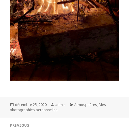
Posted
Author
Categories
décembre 25, 2020
admin
Atmosphères
,
Mes
on
photographies personnelles
Navigation
PREVIOUS
de