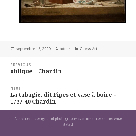
Posted
Author
Categories
septembre 18, 2020
admin
Guess Art
on
Navigation
PREVIOUS
de
oblique – Chardin
Previous
l’article
post:
NEXT
La tabagie, dit Pipes et vase à boire –
Next
1737-40 Chardin
post:
All content, design and photography is mine unless otherwise
stated.