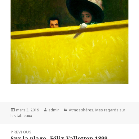
Posted
Author
Categories
mars 3, 2019
admin
Atmosphères
,
Mes regards sur
on
les tableaux
Navigation
PREVIOUS
de
Sur la plage -Félix Vallotton 1899
Previous