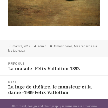
Posted
Author
Categories
mars 3, 2019
admin
Atmosphères
,
Mes regards sur
on
les tableaux
Navigation
PREVIOUS
de
La malade -Félix Vallotton 1892
Previous
l’article
post:
NEXT
La loge de théâtre, le monsieur et la
Next
dame -1909 Félix Vallotton
post:
All content, design and photography is mine unless otherwise