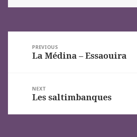
Navigation
de
PREVIOUS
La Médina – Essaouira
l’article
Previous
post:
NEXT
Les saltimbanques
Next
post: