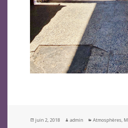
Posted
Author
Categories
juin 2, 2018
admin
Atmosphères
,
M
on