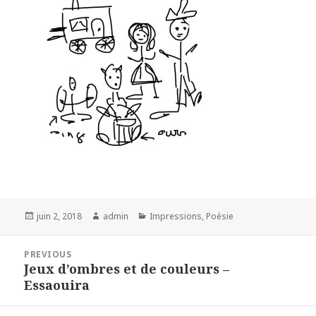
Posted
Author
Categories
juin 2, 2018
admin
Impressions
,
Poésie
on
Navigation
PREVIOUS
de
Jeux d’ombres et de couleurs –
Previous
l’article
Essaouira
post: