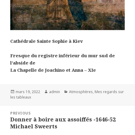
Cathédrale Sainte Sophie à Kiev
Fresque du registre inférieur du mur sud de
l’abside de
La Chapelle de
Joachino et Anna – XIe
Posted
Author
Categories
mars 19, 2022
admin
Atmosphères
,
Mes regards sur
on
les tableaux
Navigation
PREVIOUS
de
Donner à boire aux assoiffés -1646-52
Previous
l’article
Michael Sweerts
post: