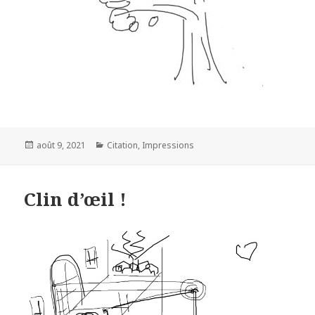
Posted
Categories
août 9, 2021
Citation
,
Impressions
on
Clin d’œil !