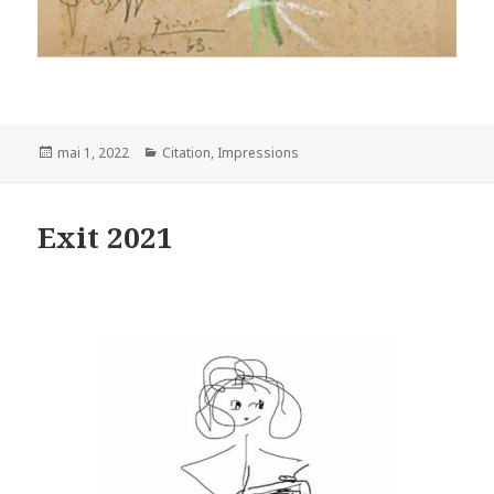
Posted
Categories
mai 1, 2022
Citation
,
Impressions
on
Exit 2021