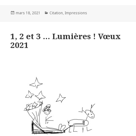
Posted
Categories
mars 18, 2021
Citation
,
Impressions
on
1, 2 et 3 … Lumières ! Vœux
2021