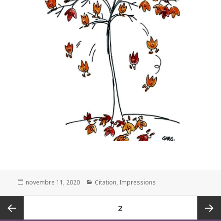
Posted
Categories
novembre 11, 2020
Citation
,
Impressions
on
Pagination
PAGE
2
des