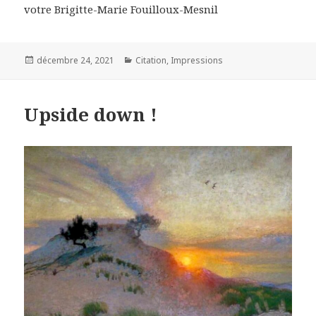
votre Brigitte-Marie Fouilloux-Mesnil
Posted
Categories
décembre 24, 2021
Citation
,
Impressions
on
Upside down !