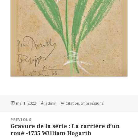
Posted
Author
Categories
mai 1, 2022
admin
Citation
,
Impressions
on
Navigation
PREVIOUS
de
Gravure de la série : La carrière d’un
Previous
l’article
roué -1735 William Hogarth
post: