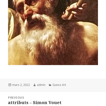
Posted
Author
Categories
mars 2, 2022
admin
Guess Art
on
Navigation
PREVIOUS
de
attributs – Simon Vouet
Previous
l’article