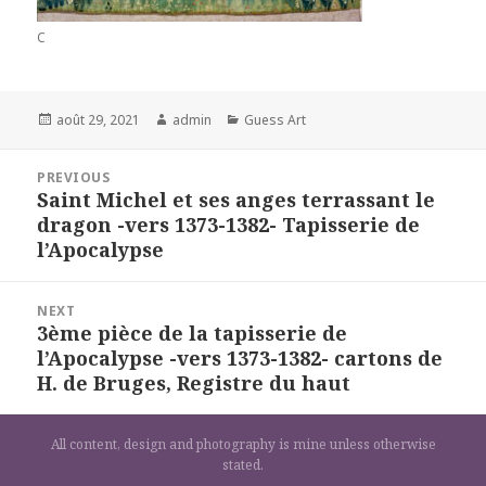
C
Posted
Author
Categories
août 29, 2021
admin
Guess Art
on
Navigation
PREVIOUS
de
Saint Michel et ses anges terrassant le
Previous
l’article
dragon -vers 1373-1382- Tapisserie de
post:
l’Apocalypse
NEXT
3ème pièce de la tapisserie de
Next
l’Apocalypse -vers 1373-1382- cartons de
post:
H. de Bruges, Registre du haut
All content, design and photography is mine unless otherwise
stated.