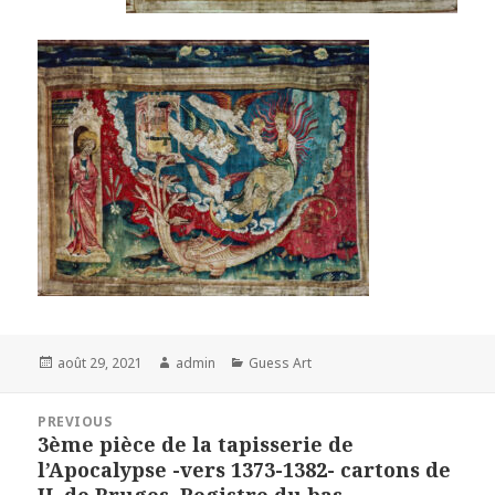
Posted
Author
Categories
août 29, 2021
admin
Guess Art
on
Navigation
PREVIOUS
de
3ème pièce de la tapisserie de
Previous
l’article
l’Apocalypse -vers 1373-1382- cartons de
post: