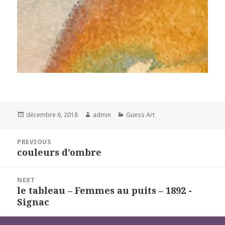
Posted
Author
Categories
décembre 6, 2018
admin
Guess Art
on
Navigation
PREVIOUS
de
couleurs d’ombre
Previous
l’article
post:
NEXT
le tableau – Femmes au puits – 1892 -
Next
Signac
post: