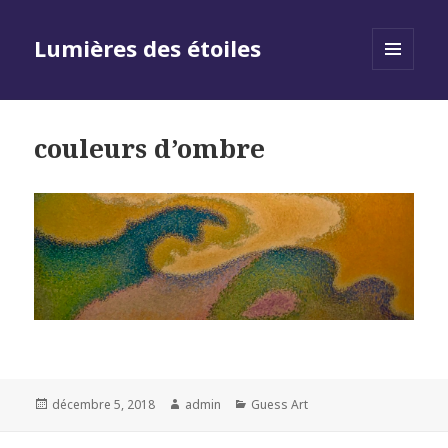
Lumières des étoiles
MENU
AND
WIDGETS
couleurs d’ombre
Posted
Author
Categories
décembre 5, 2018
admin
Guess Art
on
Navigation