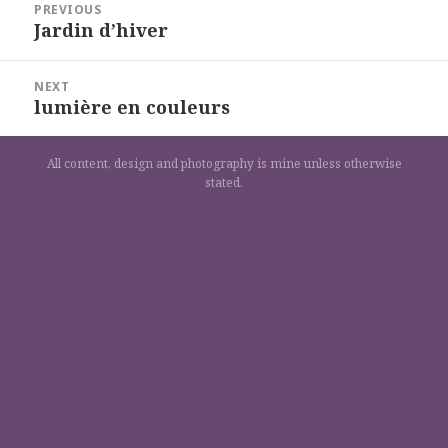
PREVIOUS
de
Jardin d’hiver
Previous
l’article
post:
NEXT
lumière en couleurs
Next
post:
All content, design and photography is mine unless otherwise
stated.