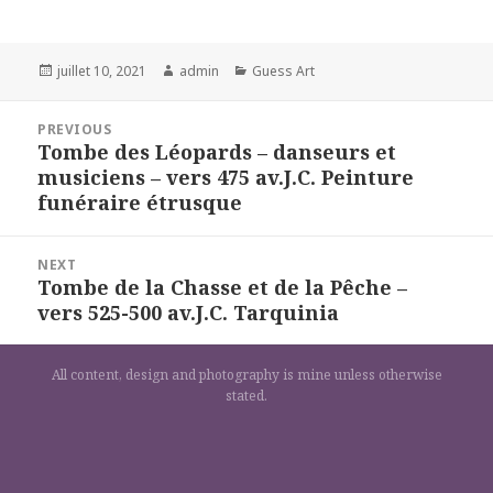
Posted
Author
Categories
juillet 10, 2021
admin
Guess Art
on
Navigation
PREVIOUS
de
Tombe des Léopards – danseurs et
Previous
l’article
musiciens – vers 475 av.J.C. Peinture
post:
funéraire étrusque
NEXT
Tombe de la Chasse et de la Pêche –
Next
vers 525-500 av.J.C. Tarquinia
post:
All content, design and photography is mine unless otherwise
stated.