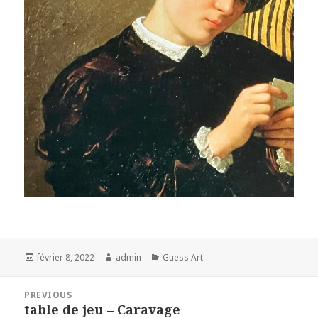
Posted
Author
Categories
février 8, 2022
admin
Guess Art
on
Navigation
PREVIOUS
de
table de jeu – Caravage
Previous