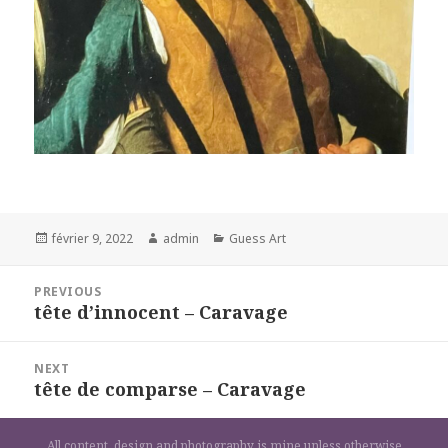
Posted
Author
Categories
février 9, 2022
admin
Guess Art
on
Navigation
PREVIOUS
de
tête d’innocent – Caravage
Previous
l’article
post:
NEXT
tête de comparse – Caravage
Next
post:
All content, design and photography is mine unless otherwise