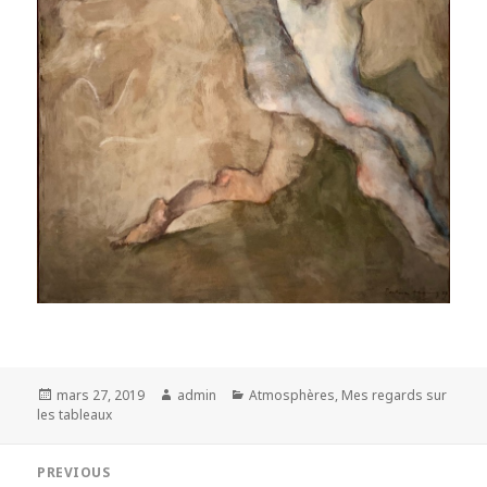
Posted
Author
Categories
mars 27, 2019
admin
Atmosphères
,
Mes regards sur
on
les tableaux
Navigation
PREVIOUS
de