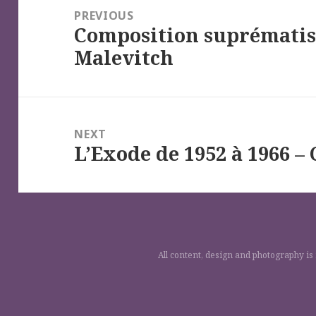
de
PREVIOUS
Composition suprématis
l’article
Previous
Malevitch
post:
NEXT
L’Exode de 1952 à 1966 –
Next
post:
All content, design and photography is