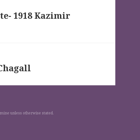
te- 1918 Kazimir
 Chagall
 mine unless otherwise stated.