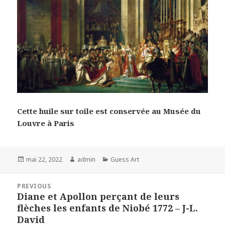
Cette huile sur toile est conservée au Musée du
Louvre à Paris
Posted
Author
Categories
mai 22, 2022
admin
Guess Art
on
Navigation
PREVIOUS
de
Diane et Apollon perçant de leurs
Previous
l’article
flèches les enfants de Niobé 1772 – J-L.
post:
David