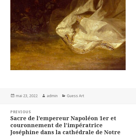
Posted
Author
Categories
mai 23, 2022
admin
Guess Art
on
Navigation
PREVIOUS
de
Sacre de l’empereur Napoléon 1er et
Previous
l’article
couronnement de l’impératrice
post:
Joséphine dans la cathédrale de Notre