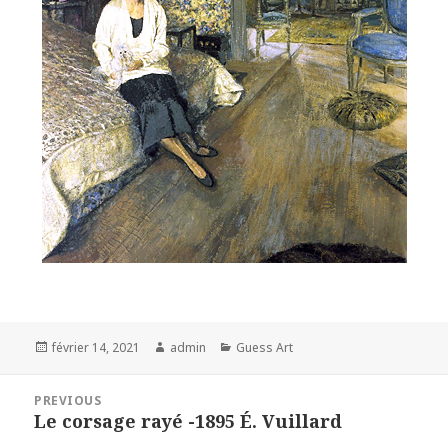
Posted
Author
Categories
février 14, 2021
admin
Guess Art
on
Navigation
PREVIOUS
de
Le corsage rayé -1895 É. Vuillard
Previous
l’article
post: