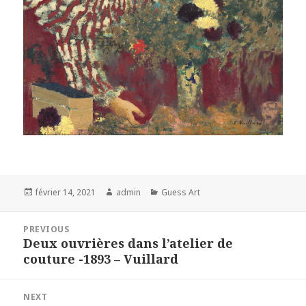
Posted
Author
Categories
février 14, 2021
admin
Guess Art
on
Navigation
PREVIOUS
de
Deux ouvrières dans l’atelier de
Previous
l’article
couture -1893 – Vuillard
post:
NEXT