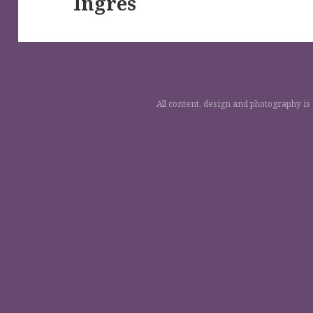
Ingres
All content, design and photography is