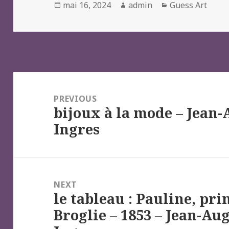
Posted
Author
Categories
mai 16, 2024
admin
Guess Art
on
Navigation
de
PREVIOUS
bijoux à la mode – Jean
l’article
Previous
Ingres
post:
NEXT
le tableau : Pauline, pri
Next
Broglie – 1853 – Jean-A
post: