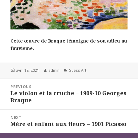
Cette œuvre de Braque témoigne de son adieu au
fauvisme.
Posted
Author
Categories
avril 18, 2021
admin
Guess Art
on
Navigation
PREVIOUS
de
Le violon et la cruche – 1909-10 Georges
Previous
l’article
Braque
post:
NEXT
Mère et enfant aux fleurs – 1901 Picasso
Next
post: