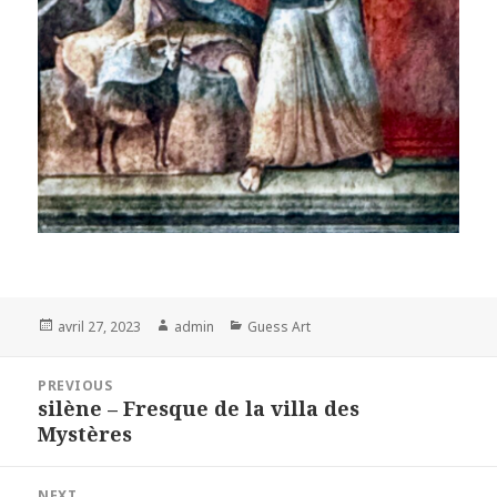
Posted
Author
Categories
avril 27, 2023
admin
Guess Art
on
Navigation
PREVIOUS
de
silène – Fresque de la villa des
Previous
l’article
Mystères
post:
NEXT